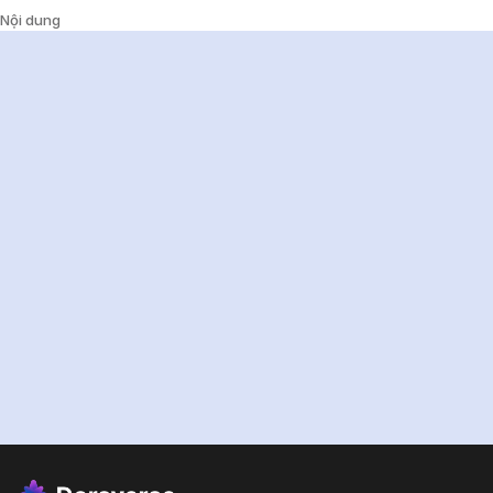
Nội dung
Sẵn
sàng
bứt
phá
hiệu
suất
công
việc
với
AI?
Dùng thử miễn phí
Xem các gói