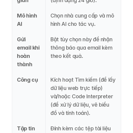
gian
(định dạng 24 giờ).
Mô hình 
Chọn nhà cung cấp và mô 
AI 
hình AI cho tác vụ.
Gửi 
Bật tùy chọn này để nhận 
email khi 
thông báo qua email kèm 
hoàn 
theo kết quả.
thành
Công cụ
Kích hoạt Tìm kiếm (để lấy 
dữ liệu web trực tiếp) 
và/hoặc Code Interpreter 
(để xử lý dữ liệu, vẽ biểu 
đồ và tính toán).
Tập tin
Đính kèm các tệp tài liệu 