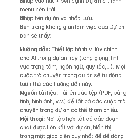
Nhấp vào nút 
+ 
bên cạnh 
Dự án
 ở thanh 
menu bên trái.
Nhập tên dự án và nhấp 
Lưu
.
Bên trong không gian làm việc của Dự án, 
bạn sẽ thấy:
Hướng dẫn: 
Thiết lập hành vi tùy chỉnh 
cho AI trong dự án này (tông giọng, lĩnh 
vực trọng tâm, ngôn ngữ, quy tắc,...). Mọi 
cuộc trò chuyện trong dự án sẽ tự động 
tuân thủ các hướng dẫn này.
Nguồn tài liệu: 
Tải lên các tệp (PDF, bảng 
tính, hình ảnh, v.v.) để tất cả các cuộc trò 
chuyện trong dự án có thể tham chiếu.
Hội thoại:
 Nơi tập hợp tất cả các đoạn 
chat được liên kết với dự án, hiển thị 
trong một giao diện duy nhất để dễ dàng 