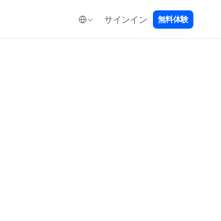
Select Language
サインイン
無
料
体
験