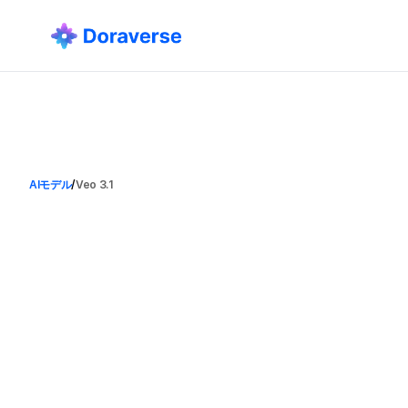
AIモデル
/
Veo 3.1
V
e
o
3
.
1