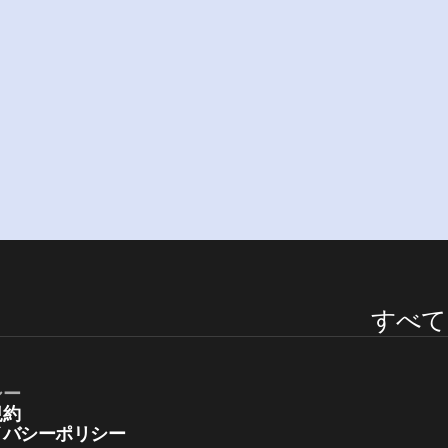
強化しませんか？
無
料
体
験
プ
ラ
ン
を
見
る
すべて
シー
規約
イバシーポリシー