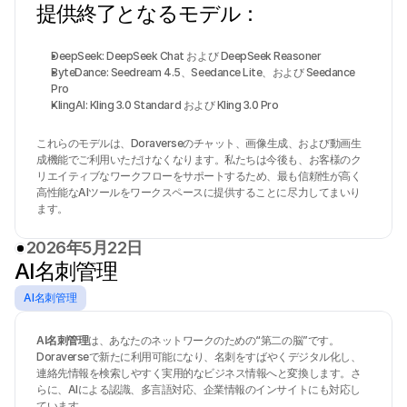
提供終了となるモデル：
DeepSeek: DeepSeek Chat および DeepSeek Reasoner
ByteDance: Seedream 4.5、Seedance Lite、および Seedance 
Pro
KlingAI: Kling 3.0 Standard および Kling 3.0 Pro
これらのモデルは、Doraverseのチャット、画像生成、および動画生
成機能でご利用いただけなくなります。私たちは今後も、お客様のク
リエイティブなワークフローをサポートするため、最も信頼性が高く
高性能なAIツールをワークスペースに提供することに尽力してまいり
ます。
2026年5月22日
AI名刺管理
AI名刺管理
AI名刺管理
は、あなたのネットワークのための“第二の脳”です。
Doraverseで新たに利用可能になり、名刺をすばやくデジタル化し、
連絡先情報を検索しやすく実用的なビジネス情報へと変換します。さ
らに、AIによる認識、多言語対応、企業情報のインサイトにも対応し
ています。