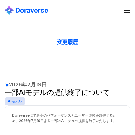
変更履歴
製品の更新
最
新
の
製
品
の
更
新
や
改
善
情
報
を
お
見
逃
し
な
く
。
2026年7月19日
一部AIモデルの提供終了について
AIモデル
Doraverseにて最高のパフォーマンスとユーザー体験を維持するた
め、2026年7月19日より一部のAIモデルの提供を終了いたします。