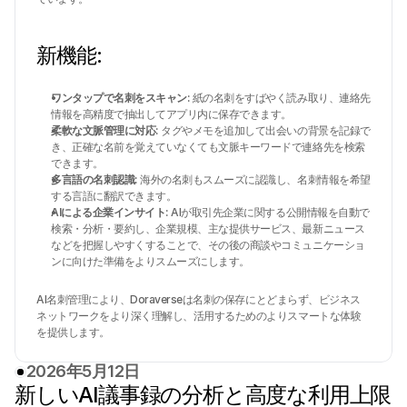
新機能:
ワンタップで名刺をスキャン:
 紙の名刺をすばやく読み取り、連絡先
情報を高精度で抽出してアプリ内に保存できます。
柔軟な文脈管理に対応:
 タグやメモを追加して出会いの背景を記録で
き、正確な名前を覚えていなくても文脈キーワードで連絡先を検索
できます。
多言語の名刺認識:
 海外の名刺もスムーズに認識し、名刺情報を希望
する言語に翻訳できます。
AIによる企業インサイト:
 AIが取引先企業に関する公開情報を自動で
検索・分析・要約し、企業規模、主な提供サービス、最新ニュース
などを把握しやすくすることで、その後の商談やコミュニケーショ
ンに向けた準備をよりスムーズにします。
AI名刺管理により、Doraverseは名刺の保存にとどまらず、ビジネス
ネットワークをより深く理解し、活用するためのよりスマートな体験
を提供します。
2026年5月12日
新しいAI議事録の分析と高度な利用上限