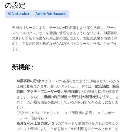
の設定
AI Notetaker
Admin Workspace
今回のリリースにより、チームのAI定着率をより深く把握し、ワーク
スペースのクレジットを適切に管理できるようになります。AI議事録
の新しい分析と高度な利用上限の設定により、実際の成果を簡単に測
定し、予算の超過を防ぎながらAIの利用をスケールさせることができ
ます。
新機能:
AI議事録の分析: 
AIがチームの会議をどのように加速させているかを
正確に把握できます。新しいダッシュボードでは、
 総会議数、録音
時間、アクティブユーザー数、平均時間
などの詳細な指標を確認で
きます。さらに、
機能の利用状況
や 
部門別の利用状況
を追跡し、ど
のチームが最も価値を生み出しているかを分析できるようになりま
した。
(アクセス方法: 「アカウント」 -> 「管理者の設定」 -> 「レポー
ト」 -> 「議事録」)
高度な利用上限の設定: 
3つのスマートな階層で構築された柔軟なク
レジット管理により、自信を持ってAIの利用をスケールさせること