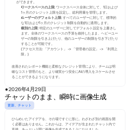
ができます。
ワークスペースの上限: 
ワークスペース全体に対して、1日および
1ヶ月のクレジット上限を設定し、総利用量を管理します。
ユーザーのデフォルト上限: 
すべてのユーザーに対して、標準的
な1日および1ヶ月のクレジット制限を自動的に適用します。
個別の上限: 
特定のユーザーに対してデフォルト設定を上書きし
ます。全体のワークスペースの予算を維持したまま、ヘビーユー
ザーの制限を引き上げたり、他のユーザーの制限を引き下げたり
することが可能です。 
(アクセス方法: 「アカウント」 -> 「管理者の設定」 -> 「利用上
限」)
改善されたレポート機能と柔軟なクレジット管理により、チームは明
確なコスト管理のもと、より確実かつ安全にAIの導入をスケールさせ
ることができるようになります。
2026年4月29日
チャットのまま、瞬時に画像生成
更新、チャット
ひらめいたアイデアを、その場ですぐに形に。わざわざ別の画面を開
く必要はありません。これからは、アイデアが生まれたチャット内で
直接、あっという間に画像を生成できるようになりました。