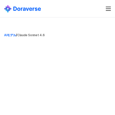
AIモデル
/
Claude Sonnet 4.6
C
l
a
u
d
e
S
o
n
n
e
t
4
.
6
Claude Sonnet 4.6
カテゴリ
AIモデル
追加日
2026/03/09
最も高性能なSonnetモデルで、コーディング、コンピュー