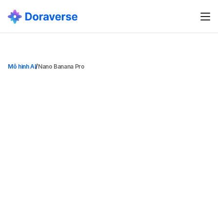
Mô hình AI
/
Nano Banana Pro
N
a
n
o
B
a
n
a
n
a
P
r
o
Nano Banana Pro
Danh mục
Mô hình tạo ảnh
Ngày cập nhật
1 thg 12, 2025