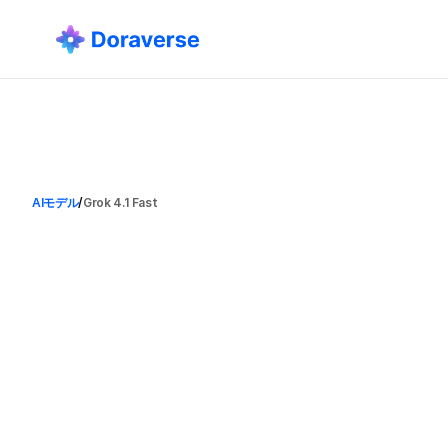
AIモデル
/
Grok 4.1 Fast
G
r
o
k
4
.
1
F
a
s
t
xAIの最速で最もコスト効率の高いモデルであ