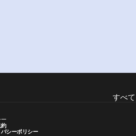
強化しませんか？
無
料
体
験
プ
ラ
ン
を
見
る
すべて
シー
規約
イバシーポリシー