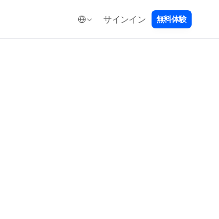
Select Language
サインイン
無
料
体
験