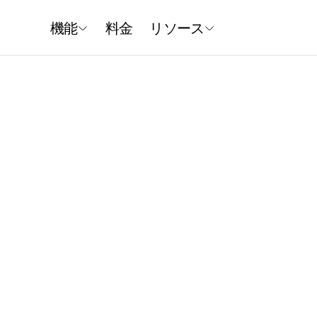
機能
料金
リソース
り、リアル
ネイティブツールの使用やリアルタイム検索を含む