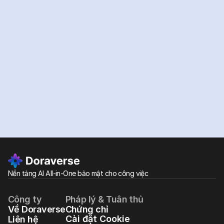
Sẵn
sàng
bứt
phá
hiệu
suất
công
việc
với
AI?
Dùng thử miễn phí
Xem các gói
Nền tảng AI All-in-One bảo mật cho công việc
Công ty
Pháp lý & Tuân thủ
Về Doraverse
Chứng chỉ
Cài đặt Cookie
Liên hệ