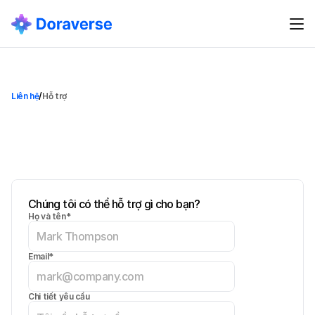
Liên hệ
/
Hỗ trợ
Liên
hệ
Hỗ
trợ
C
h
ú
n
g
t
ô
i
l
u
ô
n
s
ẵ
n
s
à
n
g
h
ỗ
t
r
ợ
.
G
ử
i
c
â
u
h
ỏ
i
,
b
á
o
l
ỗ
i
h
o
ặ
c
c
h
i
a
s
ẻ
p
h
ả
n
h
ồ
i
v
ớ
i
c
h
ú
n
g
t
ô
i
.
Chúng tôi có thể hỗ trợ gì cho bạn?
Họ và tên*
Email*
Chi tiết yêu cầu