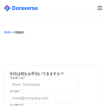
サポート
/
連絡先
サポートに連絡
私
た
ち
は
あ
な
た
を
助
け
る
た
め
に
こ
こ
に
い
ま
す
。
製
品
に
関
す
る
質
問
を
し
た
り
、
問
題
を
報
告
し
た
り
、
フ
ィ
ー
ド
バ
ッ
ク
を
残
し
て
く
だ
さ
い
。
今日は何をお手伝いできますか？
フルネーム*
メール*
メッセージ