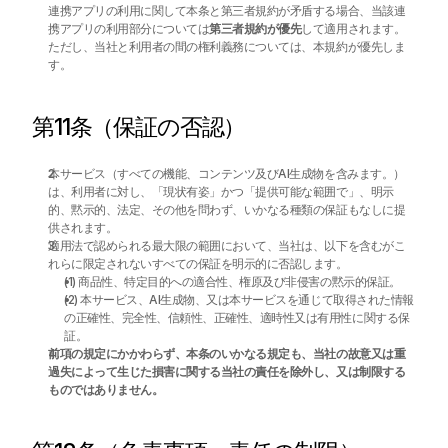
連携アプリの利用に関して本条と第三者規約が矛盾する場合、当該連
携アプリの利用部分については
第三者規約が優先
して適用されます。
ただし、当社と利用者の間の権利義務については、本規約が優先しま
す。
第11条（保証の否認）
本サービス（すべての機能、コンテンツ及びAI生成物を含みます。）
は、利用者に対し、「現状有姿」かつ「提供可能な範囲で」、明示
的、黙示的、法定、その他を問わず、いかなる種類の保証もなしに提
供されます。
適用法で認められる最大限の範囲において、当社は、以下を含むがこ
れらに限定されないすべての保証を明示的に否認します。
(1) 商品性、特定目的への適合性、権原及び非侵害の黙示的保証。
(2) 本サービス、AI生成物、又は本サービスを通じて取得された情報
の正確性、完全性、信頼性、正確性、適時性又は有用性に関する保
証。
前項の規定にかかわらず、本条のいかなる規定も、当社の故意又は重
過失によって生じた損害に関する当社の責任を除外し、又は制限する
ものではありません。