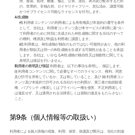
用、複製、処理、翻案、修正、公表、送信、表示及び配布するため
の、世界的、非独占的、ロイヤリティフリー、支払済み、譲渡可能
かつサブライセンス可能なライセンスを付与します。
AI生成物
(1) 利用者コンテンツの利用者による所有権及び本規約の遵守を条件
として、当社は、利用者コンテンツ及び本サービスの利用に基づい
て利用者のために特別に生成されたAI生成物に関する当社のすべて
の権利、権原及び利益を利用者に譲渡します。
(2) 利用者は、AI生成物が独自のものではない可能性があり、他の利
用者が類似又は同一のAI生成物を生成する可能性があることを承認
します。当社は、いかなるAI生成物の独自性又は独創性に関しても
表明又は保証を行いません。
利用者の表明及び保証
 利用者は、以下の事項を表明し、保証します。
(i) 利用者コンテンツに関して必要なすべてのライセンス、権利、同意
及び許可を所有しているか、又は有していること、及び (ii) 利用者コン
テンツ及び本規約で許可される当社のその利用が、第三者の知的財産
権、パブリシティ権若しくはプライバシー権を侵害、不正利用若しく
は違反せず、又は適用される法律若しくは規制の違反をもたらさない
こと。
第9条（個人情報等の取扱い）
利用者による個人情報の収集、利用、保管、保護及び開示は、当社の別途