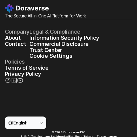
The Secure All-In-One AI Platform for Work
Company
Legal & Compliance
About
Information Security Policy
Contact
Commercial Disclosure
Trust Center
Cookie Settings
Policies
Terms of Service
Privacy Policy
Select Language
English
© 2025 Doraverse JSC
3-16-2, Tensho Ueno Suehirocho Bld.,Ueno,Taito-ku, Tokyo, Japan