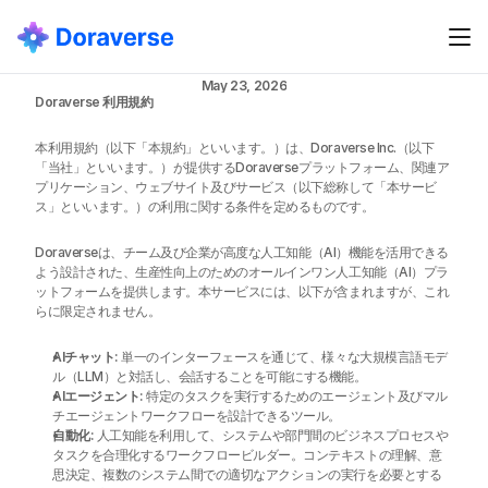
利用規約
利用規約
May 23, 2026
Doraverse 利用規約
本利用規約（以下「本規約」といいます。）は、Doraverse Inc.（以下
「当社」といいます。）が提供するDoraverseプラットフォーム、関連ア
プリケーション、ウェブサイト及びサービス（以下総称して「本サービ
ス」といいます。）の利用に関する条件を定めるものです。
Doraverseは、チーム及び企業が高度な人工知能（AI）機能を活用できる
よう設計された、生産性向上のためのオールインワン人工知能（AI）プラ
ットフォームを提供します。本サービスには、以下が含まれますが、これ
らに限定されません。
AIチャット:
 単一のインターフェースを通じて、様々な大規模言語モデ
ル（LLM）と対話し、会話することを可能にする機能。
AIエージェント:
 特定のタスクを実行するためのエージェント及びマル
チエージェントワークフローを設計できるツール。
自動化:
 人工知能を利用して、システムや部門間のビジネスプロセスや
タスクを合理化するワークフロービルダー。コンテキストの理解、意
思決定、複数のシステム間での適切なアクションの実行を必要とする