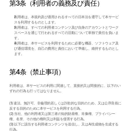
第3条（利用者の義務及び責任）
利用者は、本規約及び適用されるすべての日本法を遵守して本サービ
スを利用するものとします。
利用者は、すべての利用者コンテンツ及び自身のアカウントとワーク
スペースを通じて行われるすべての活動について単独で責任を負いま
す。
利用者は、本サービスを利用するために必要な機器、ソフトウェア及
び通信環境を、自己の費用と責任において準備し、維持するものとし
ます。
第4条（禁止事項）
利用者は、本サービスの利用に関連して、直接的又は間接的に、以下のい
ずれの行為も行ってはなりません。
(1) 違法、無許可、非倫理的若しくは詐欺的な目的のため、又は公序良俗に
反する目的のために本サービスを利用する行為。
(2) 当社、他の利用者又は第三者の知的財産権、肖像権、プライバシー
権、名誉、その他の権利又は利益を侵害する行為。
(3) 以下に該当する利用者コンテンツを送信し、又はAI生成物を生成する
行為。