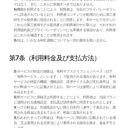
ではなく、また、これらに依拠すべきではありません。
AI機能を利用することにより、利用者は、当社のプライバシーポリシ
ーに詳述されているとおり、利用者コンテンツが処理のために第三者
AIモデル提供者に送信されることに同意します。本サービスを介した
これらの第三者AIモデル提供者との利用者のやり取りは、それぞれの
利用規約及びプライバシーポリシーにも準拠する場合があり、利用者
はこれらを確認することが推奨されます。
当社は、いかなるAI生成物についても一切の責任を負いません。
第7条（利用料金及び支払方法）
本サービスの特定の側面は、有料サブスクリプションベース（以下
「有料サービス」といいます。）で提供される場合があります。有料
サービスの特定の機能、価格設定、請求サイクル及び支払条件は、当
社の料金ページに記載されており、同ページは参照により本規約に組
み込まれます。
有料サービスに登録又は利用することにより、利用者は、当該プラン
に適用される価格設定、支払及び請求条件に同意するものとします。
すべての料金は、別途指定がない限り日本円（JPY）で表示され、適
用される税金は含まれておらず、料金に追加されます。
支払われたすべての料金は、料金ページに明示的に記載されている場
合、又は適用される日本法により要求される場合を除き、返金不可と
します。