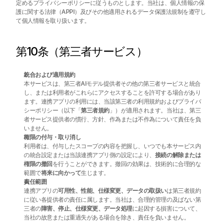
定めるプライバシーポリシーに従うものとします。当社は、個人情報の保
護に関する法律（APPI）及びその他適用されるデータ保護法規制を遵守し
て個人情報を取り扱います。
第10条（第三者サービス）
統合および適用規約
本サービスは、第三者AIモデル提供者その他の第三者サービスと統合
し、または利用者がこれらにアクセスすることを許可する場合があり
ます。連携アプリの利用には、当該第三者の利用規約およびプライバ
シーポリシー（以下「
第三者規約
」）が適用されます。当社は、第三
者サービス提供者の慣行、方針、作為または不作為について責任を負
いません。
権限の付与・取り消し
利用者は、付与したスコープの内容を把握し、いつでも本サービス内
の統合設定または当該連携アプリ側の設定により、
接続の解除または
権限の撤回
を行うことができます。撤回の効果は、技術的に合理的な
範囲で
将来に向かって
生じます。
責任範囲
連携アプリの
可用性、性能、仕様変更、データの取扱い
は第三者規約
に従い各提供者の責任に属します。当社は、合理的管理の及ばない第
三者の
障害、停止、仕様変更、データ処理
に起因する損害について、
当社の故意または重過失がある場合を除き、責任を負いません。