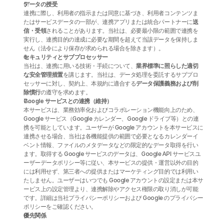
データの授受
連携に際し、利用者の指示または同意に基づき、利用者コンテンツま
たはサービスデータの一部が、連携アプリまたは統合パートナーに
送
信・受領
されることがあります。当社は、必要最小限の範囲で連携を
実行し、連携目的の達成に必要な期間を超えて当該データを保持しま
せん（法令により保存が求められる場合を除きます）。
セキュリティとサブプロセッサー
当社は、連携に用いる技術・手続について、
業界標準に照らした適切
な安全管理措置
を講じます。当社は、データ処理を委託するサブプロ
セッサーに対し、契約上、本規約に適合する
データ保護義務および削
除慣行
の遵守を求めます。
Google サービスとの連携（維持）
本サービスは、業務効率化およびコラボレーション機能向上のため、
Google サービス（Google カレンダー、Google ドライブ等）との連
携を可能としています。ユーザーが Google アカウントを本サービスに
連携させる場合、当社は各機能提供の範囲で必要となるカレンダーイ
ベント情報、ファイルのメタデータなどの限定的なデータ取得を行い
ます。取得する Google サービスのデータは、Google API サービスユ
ーザーデータポリシー等に従い、本サービスの提供・運営以外の目的
には利用せず、第三者への提供またはマーケティング目的では利用い
たしません。ユーザーはいつでも Google アカウントの設定または本サ
ービス上の設定管理より、連携解除やアクセス権限の取り消しが可能
です。詳細は当社プライバシーポリシーおよび Google のプライバシー
ポリシーをご確認ください。
優先関係