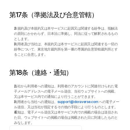
第17条（準拠法及び合意管轄）
本規約及び本規約又は本サービスに起因又は関連する紛争は、抵触法
の原則にかかわらず、日本法に準拠し、同法に従って解釈されるもの
とします。
利用者及び当社は、本規約又は本サービスに起因又は関連する一切の
紛争について、東京地方裁判所を第一審の専属的合意管轄裁判所とす
ることに合意します。
第18条（連絡・通知）
当社から利用者への通知は、利用者のアカウントに関連付けられた電
子メールアドレスへの電子メール送信、当社ウェブサイトへの掲載、
又は本サービス内での通知により行うことができます。
利用者から当社への通知は、
support@doraverse.com
 への電子メー
ル送信、又は当社が指定するその他の手段により行うものとします。
通知は、電子メール送信又は本サービス内での掲載の場合は送信され
た日、ウェブサイトへの掲載の場合は掲載された日に到達したものと
みなします。