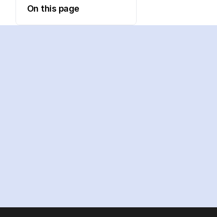
On this page
Ready
to
supercharge
your
team
with
AI?
Start Free Trial
See our plans