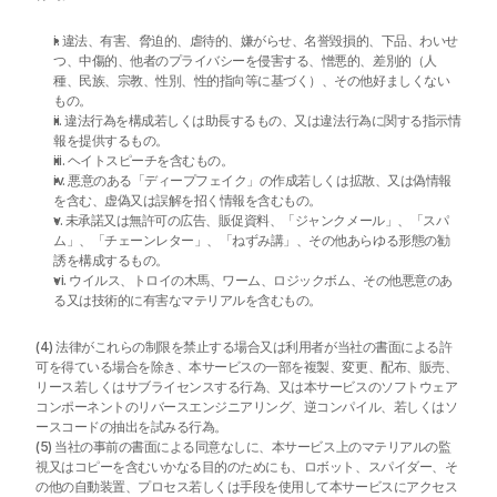
i. 違法、有害、脅迫的、虐待的、嫌がらせ、名誉毀損的、下品、わいせ
つ、中傷的、他者のプライバシーを侵害する、憎悪的、差別的（人
種、民族、宗教、性別、性的指向等に基づく）、その他好ましくない
もの。
ii. 違法行為を構成若しくは助長するもの、又は違法行為に関する指示情
報を提供するもの。
iii. ヘイトスピーチを含むもの。
iv. 悪意のある「ディープフェイク」の作成若しくは拡散、又は偽情報
を含む、虚偽又は誤解を招く情報を含むもの。
v. 未承諾又は無許可の広告、販促資料、「ジャンクメール」、「スパ
ム」、「チェーンレター」、「ねずみ講」、その他あらゆる形態の勧
誘を構成するもの。
vi. ウイルス、トロイの木馬、ワーム、ロジックボム、その他悪意のあ
る又は技術的に有害なマテリアルを含むもの。
(4) 法律がこれらの制限を禁止する場合又は利用者が当社の書面による許
可を得ている場合を除き、本サービスの一部を複製、変更、配布、販売、
リース若しくはサブライセンスする行為、又は本サービスのソフトウェア
コンポーネントのリバースエンジニアリング、逆コンパイル、若しくはソ
ースコードの抽出を試みる行為。
(5) 当社の事前の書面による同意なしに、本サービス上のマテリアルの監
視又はコピーを含むいかなる目的のためにも、ロボット、スパイダー、そ
の他の自動装置、プロセス若しくは手段を使用して本サービスにアクセス