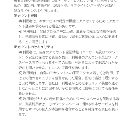
用者自身の内部業務目的に限り、本サービスにアクセスし利用するた
めの、限定的、非独占的、譲渡不能、サブライセンス不能かつ取消可
能なライセンスを付与します。
アカウント登録
(1) 利用者は、本サービスの特定の機能にアクセスするためにアカウ
ント登録を求められる場合があります。
(2) 利用者は、登録プロセス中に正確、最新かつ完全な情報を提供
し、当該情報を常に正確、最新かつ完全な状態に保つために更新す
ることに同意します。
アカウントのセキュリティ
(1) 利用者は、自身のアカウント認証情報（ユーザー名及びパスワー
ド）を安全に保管する責任を負い、利用者のアカウント又はワーク
スペース内で行われるすべての活動（利用者によって承認されたか
否かを問いません。）について責任を負います。
(2) 利用者は、自身のアカウントへの不正アクセス若しくは利用、又
はその他のセキュリティ侵害があった場合、直ちに当社に通知する
ことに同意します。当社は、利用者がこのセキュリティ義務を遵守
しなかったことに起因するいかなる損失又は損害についても責任を
負いません。
(3) 利用者が法人その他の団体のためにワークスペースを管理する場
合、当該利用者は、そのワークスペースに招待され本サービスを利
用するすべての個人が本規約を遵守することを確保する責任を負い
ます。