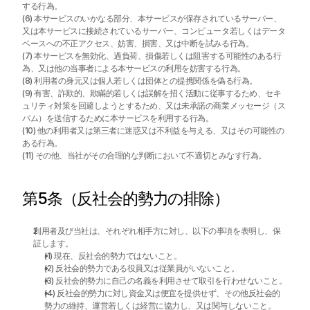
する行為。
(6) 本サービスのいかなる部分、本サービスが保存されているサーバー、
又は本サービスに接続されているサーバー、コンピュータ若しくはデータ
ベースへの不正アクセス、妨害、損害、又は中断を試みる行為。
(7) 本サービスを無効化、過負荷、損傷若しくは阻害する可能性のある行
為、又は他の当事者による本サービスの利用を妨害する行為。
(8) 利用者の身元又は個人若しくは団体との提携関係を偽る行為。
(9) 有害、詐欺的、欺瞞的若しくは誤解を招く活動に従事するため、セキ
ュリティ対策を回避しようとするため、又は未承諾の商業メッセージ（ス
パム）を送信するために本サービスを利用する行為。
(10) 他の利用者又は第三者に迷惑又は不利益を与える、又はその可能性の
ある行為。
(11) その他、当社がその合理的な判断において不適切とみなす行為。
第5条（反社会的勢力の排除）
利用者及び当社は、それぞれ相手方に対し、以下の事項を表明し、保
証します。
(1) 現在、反社会的勢力ではないこと。
(2) 反社会的勢力である役員又は従業員がいないこと。
(3) 反社会的勢力に自己の名義を利用させて取引を行わせないこと。
(4) 反社会的勢力に対し資金又は便宜を提供せず、その他反社会的
勢力の維持、運営若しくは経営に協力し、又は関与しないこと。