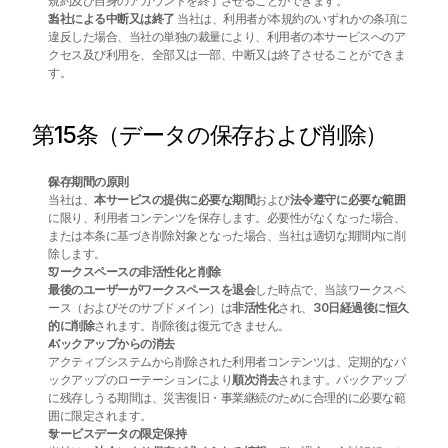
規約及び自身のアカウントを終了させることができます。
当社による中断又は終了
 当社は、利用者が本規約のいずれかの条項に
違反した場合、当社の単独の裁量により、利用者の本サービスへのア
クセス及び利用を、全部又は一部、中断又は終了させることができま
す。
第15条（データの保存および削除）
保存期間の原則
当社は、
本サービスの提供に必要な期間
および
法令遵守に必要な範囲
に限り、利用者コンテンツを保存します。必要性がなくなった場合、
または本条に基づき削除対象となった場合、当社は適切な期間内に削
除します。
ワークスペースの非活性化と削除
最後のユーザーがワークスペースを退会
した時点で、当該ワークスペ
ース（およびそのサブドメイン）は
非活性化
され、
30日経過後に恒久
的に削除
されます。削除後は復元できません。
バックアップからの消去
アクティブシステムから削除された利用者コンテンツは、定期的なバ
ックアップのローテーションにより
順次消去
されます。バックアップ
に残存しうる期間は、災害復旧・事業継続のために合理的に必要な範
囲に限定されます。
サービスデータの限定保持