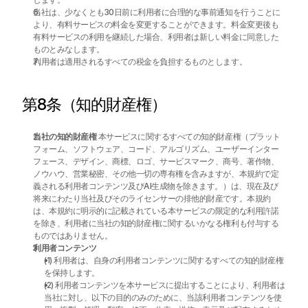
当社は、少なくとも30日前に利用者に合理的な事前通知を行うことに
より、有料サービスの料金を変更することができます。料金変更後も
有料サービスの利用を継続した場合、利用者は新しい料金に同意した
ものとみなします。
利用者は適用されるすべての税金を負担するものとします。
第8条（知的財産権）
当社の知的財産権
 本サービスに関するすべての知的財産権（プラット
フォーム、ソフトウェア、コード、アルゴリズム、ユーザーインター
フェース、デザイン、商標、ロゴ、サービスマーク、商号、著作物、
ノウハウ、営業秘密、その他一切の専有権を含みますが、本規約で定
義される利用者コンテンツ及びAI生成物を除きます。）は、現在及び
将来にわたり当社及びそのライセンサーの排他的財産です。本規約
は、本規約に明示的に記載されている本サービスの限定的な利用許諾
を除き、利用者に当社の知的財産権に関するいかなる権利も付与する
ものではありません。
利用者コンテンツ
(1) 利用者は、自身の利用者コンテンツに関するすべての知的財産権
を保持します。
(2) 利用者コンテンツを本サービスに提出することにより、利用者は
当社に対し、以下の目的のみのために、当該利用者コンテンツを使