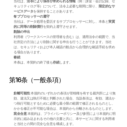
当社は、
法令により保存が求められる情報
（例：課金・会計記録、セ
キュリティログ等）について、法令上必要な期間に限り、
限定的なサ
ービスデータ
を保持することがあります。
サブプロセッサーの遵守
当社は、データ処理を委託するサブプロセッサーに対し、本条と
実質
的に同等の削除慣行
を契約上遵守させます。
削除の申出
利用者（ワークスペースの管理者を含む）は、適用法令の範囲で、当
社所定の方法により削除に関する申出を行うことができます。当社
は、セキュリティおよび本人確認の観点から合理的な確認手続を求め
る場合があります。
存続
本条は、本契約の終了後も
存続
します。
第16条（一般条項）
分離可能性
 本規約のいずれかの条項が管轄権を有する裁判所により無
効、違法又は執行不能と判断された場合、当該条項は、有効、適法か
つ執行可能とするために必要な最小限の範囲で修正されるものとし、
かかる修正が不可能な場合は、本規約から分離されるものとします。
完全合意
 本規約は、プライバシーポリシー及び参照により本規約に明
示的に組み込まれるその他の文書と共に、本サービスに関する利用者
と当社との間の完全な合意を構成します。