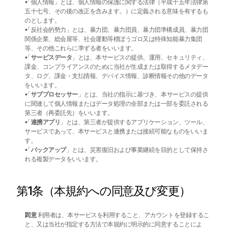
「個人情報」とは、個人情報の保護に関する法律（平成十五年法律第
五十七号、その後の改正を含みます。）に定義される意味を有するも
のとします。
「反社会的勢力」とは、暴力団、暴力団員、暴力団準構成員、暴力団
関係企業、総会屋等、社会運動等標ぼうゴロ又は特殊知能暴力集団
等、その他これらに準ずる者をいいます。
「
サービスデータ
」とは、本サービスの提供、運用、セキュリティ、
課金、コンプライアンスのために当社が生成または取得するメタデー
タ、ログ、課金・支払情報、デバイス情報、診断情報その他のデータ
をいいます。
「
サブプロセッサー
」とは、当社の指示に基づき、本サービスの提供
に関連して個人情報またはデータ処理の全部または一部を委託される
第三者（再委託先）をいいます。
「
連携アプリ
」とは、第三者が提供するアプリケーション、ツール、
サービスであって、本サービスと連携または接続可能なものをいいま
す。
「
バックアップ
」とは、災害復旧および事業継続を目的として保持さ
れる複製データをいいます。
第1条（本規約への同意及び変更）
同意
 利用者は、本サービスを利用すること、アカウントを登録するこ
と、又は当社が指定する方法で本規約に明示的に同意することによ