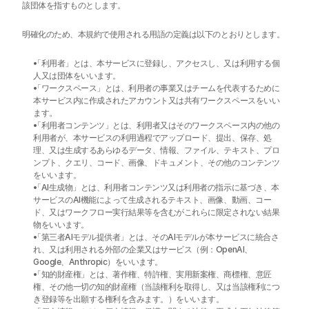
該団体を指すものとします。
明確化のため、本規約で使用される用語の定義は以下のとおりとします。
「利用者」とは、本サービスに登録し、アクセスし、又は利用する個
人又は団体をいいます。
「ワークスペース」とは、利用者の事業又はチームを代表するために
本サービス内に作成されたアカウント又は共有ワークスペースをいい
ます。
「利用者コンテンツ」とは、利用者又はそのワークスペース内の他の
利用者が、本サービスの利用過程でアップロード、提出、保存、処
理、又は生成するあらゆるデータ、情報、ファイル、テキスト、プロ
ンプト、クエリ、コード、画像、ドキュメント、その他のコンテンツ
をいいます。
「AI生成物」とは、利用者コンテンツ又は利用者の指示に基づき、本
サービスのAI機能によって生成されるテキスト、画像、動画、コー
ド、又はワークフロー実行結果等を含むがこれらに限定されない結果
物をいいます。
「第三者AIモデル提供者」とは、そのAIモデルが本サービスに統合さ
れ、又は利用される外部の企業又はサービス（例：OpenAI、
Google、Anthropic）をいいます。
「知的財産権」とは、著作権、特許権、実用新案権、商標権、意匠
権、その他一切の知的財産権（当該権利を取得し、又は当該権利につ
き登録等を出願する権利を含みます。）をいいます。