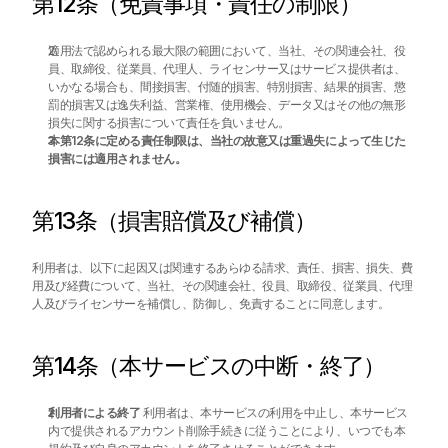
第12条（免責事項・責任の制限）
適用法で認められる最大限の範囲において、当社、その関連会社、役
員、取締役、従業員、代理人、ライセンサー又はサービス提供者は、
いかなる場合も、間接損害、付随的損害、特別損害、結果的損害、懲
罰的損害又は逸失利益、営業権、使用機会、データ又はその他の無形
損失に関する損害について責任を負いません。
本第12条に定める責任制限は、当社の故意又は重過失によって生じた
損害には適用されません。
第13条（損害賠償及び補償）
利用者は、以下に起因又は関連するあらゆる請求、責任、損害、損失、費
用及び経費について、当社、その関連会社、役員、取締役、従業員、代理
人及びライセンサーを補償し、防御し、免責することに同意します。
第14条（本サービスの中断・終了）
利用者による終了
 利用者は、本サービスの利用を中止し、本サービス
内で提供されるアカウント削除手続きに従うことにより、いつでも本