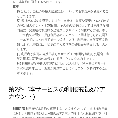
り、本規約に同意するものとします。
変更
(1) 当社は、当社の単独の裁量により、いつでも本規約を変更するこ
とができます。
(2) 当社が本規約を変更する場合、当社は、重要な変更についてはそ
の発効日の少なくとも30日前、その他の変更については合理的な期
間前に、変更後の本規約を当社ウェブサイトに掲載する方法、本サ
ービス内での通知、又は利用者のアカウントに関連付けられた電子
メールアドレスへの電子メール送信により、利用者に当該変更を通
知します。通知には、変更の内容及びその発効日が含まれるものと
します。
(3) 利用者が変更の発効日後も本サービスの利用を継続した場合、当
該利用者は変更後の本規約に同意したものとみなします。
(4) 利用者が変更後の本規約に同意しない場合、利用者は本サービ
スの利用を中止し、変更が発効する前にアカウントを解約すること
ができます。
第2条（本サービスの利用許諾及びア
カウント）
利用許諾
 利用者が本規約を遵守することを条件として、当社は利用者
に対し、利用者が加入した機能及びプランで許可される範囲内で、利