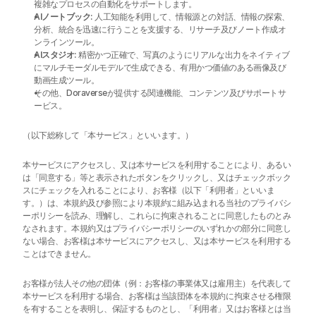
複雑なプロセスの自動化をサポートします。
AIノートブック:
 人工知能を利用して、情報源との対話、情報の探索、
分析、統合を迅速に行うことを支援する、リサーチ及びノート作成オ
ンラインツール。
AIスタジオ:
 精密かつ正確で、写真のようにリアルな出力をネイティブ
にマルチモーダルモデルで生成できる、有用かつ価値のある画像及び
動画生成ツール。
その他、Doraverseが提供する関連機能、コンテンツ及びサポートサ
ービス。
（以下総称して「本サービス」といいます。）
本サービスにアクセスし、又は本サービスを利用することにより、あるい
は「同意する」等と表示されたボタンをクリックし、又はチェックボック
スにチェックを入れることにより、お客様（以下「利用者」といいま
す。）は、本規約及び参照により本規約に組み込まれる当社のプライバシ
ーポリシーを読み、理解し、これらに拘束されることに同意したものとみ
なされます。本規約又はプライバシーポリシーのいずれかの部分に同意し
ない場合、お客様は本サービスにアクセスし、又は本サービスを利用する
ことはできません。
お客様が法人その他の団体（例：お客様の事業体又は雇用主）を代表して
本サービスを利用する場合、お客様は当該団体を本規約に拘束させる権限
を有することを表明し、保証するものとし、「利用者」又はお客様とは当