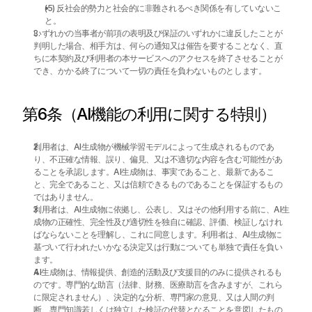
(5) 反社会的勢力と社会的に非難されるべき関係を有していないこ
と。
いずれかの当事者が前項の表明及び保証のいずれかに違反したことが
判明した場合、相手方は、何らの通知又は催告を要することなく、直
ちに本契約及び利用者の本サービスへのアクセスを終了させることが
でき、かかる終了について一切の責任を負わないものとします。
第6条（AI機能の利用に関する特則）
利用者は、AI生成物が機械学習モデルによって生成されるものであ
り、不正確な情報、誤り、偏見、又は不適切な内容を含む可能性があ
ることを承認します。AI生成物は、事実であること、最新であるこ
と、完全であること、又は信頼できるものであることを保証するもの
ではありません。
利用者は、AI生成物に依拠し、公表し、又はその他利用する前に、AI生
成物の正確性、完全性及び適切性を独自に確認、評価、検証しなけれ
ばならないことを理解し、これに同意します。利用者は、AI生成物に
基づいて行われたいかなる決定又は行動についても単独で責任を負い
ます。
AI生成物は、情報提供、創造的活動及び支援目的のみに提供されるも
のです。専門的な助言（法律、財務、医療助言を含みますが、これら
に限定されません）、決定的な分析、専門家の意見、又は人間の判
断、専門知識若しくは独立した検証の代替となることを意図したもの